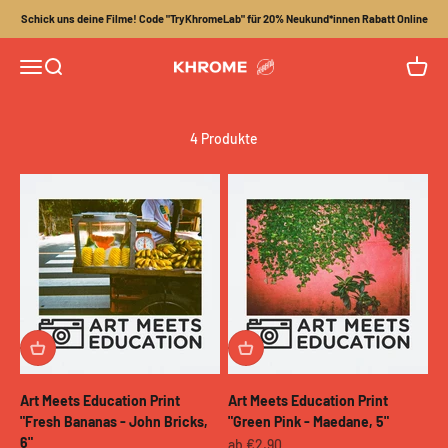
Zum Inhalt springen
Schick uns deine Filme! Code "TryKhromeLab" für 20% Neukund*innen Rabatt Online
Menü
Suche
Waren
Khrome
4 Produkte
Art Meets Education Print
Art Meets Education Print
"Fresh Bananas - John Bricks,
"Green Pink - Maedane, 5"
6"
Angebot
ab €2,90