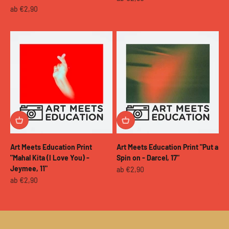
Angebot
ab €2,90
Art Meets Education Print
Art Meets Education Print "Put a
"Mahal Kita (I Love You) -
Spin on - Darcel, 17"
Jeymee, 11"
Angebot
ab €2,90
Angebot
ab €2,90