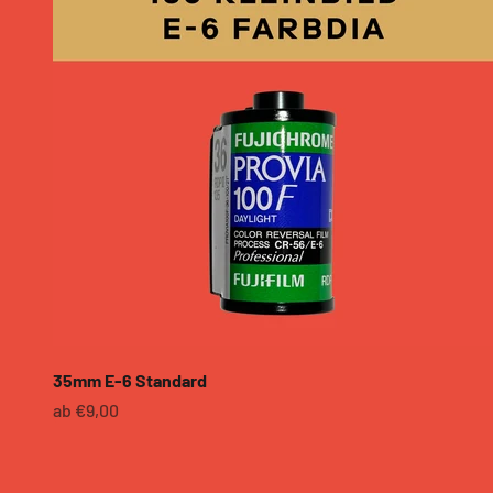
Tasch
Büche
Merch
Art Me
Gutsch
SUMME
35mm E-6 Standard
Angebot
ab €9,00