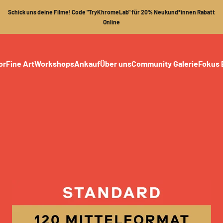
Schick uns deine Filme! Code "TryKhromeLab" für 20% Neukund*innen Rabatt
Online
or
Fine Art
Workshops
Ankauf
Über uns
Community Galerie
Fokus 
s refurbished
as neu
ive refurbished
r refurbished
ör neu
edarf