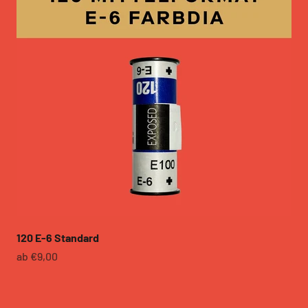
en
r
ets Education
ein
R SALE
120 E-6 Standard
Angebot
ab €9,00