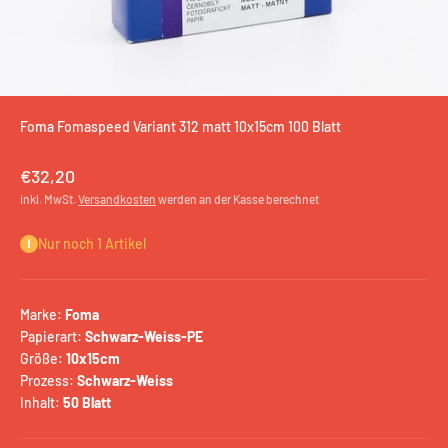
Foma Fomaspeed Variant 312 matt 10x15cm 100 Blatt
Angebot
€32,20
inkl. MwSt.
Versandkosten
werden an der Kasse berechnet
Nur noch 1 Artikel
Marke:
Foma
Papierart:
Schwarz-Weiss-PE
Größe:
10x15cm
Prozess:
Schwarz-Weiss
Inhalt:
50 Blatt