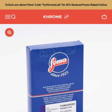
Zum Inhalt springen
Schick uns deine Filme! Code "TryKhromeLab" für 20% Neukund*innen Rabatt Online
Menü
Suche
Waren
Khrome
Bild vergrößern