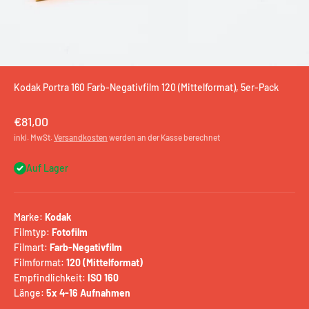
Kodak Portra 160 Farb-Negativfilm 120 (Mittelformat), 5er-Pack
Angebot
€81,00
inkl. MwSt.
Versandkosten
werden an der Kasse berechnet
Auf Lager
Marke:
Kodak
Filmtyp:
Fotofilm
Filmart:
Farb-Negativfilm
Filmformat:
120 (Mittelformat)
Empfindlichkeit:
ISO 160
Länge:
5x 4-16 Aufnahmen