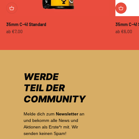
35mm C-41 Standard
35mm C-41 
Angebot
Angebot
ab €7,00
ab €6,00
WERDE
TEIL DER
COMMUNITY
Melde dich zum
Newsletter
an
und bekomm alle News und
Aktionen als Erste*r mit. Wir
senden keinen Spam!