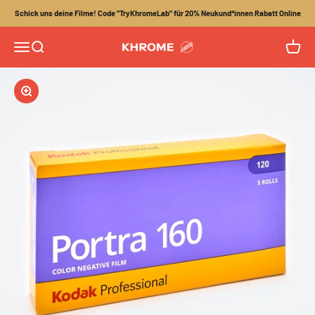
Zum Inhalt springen
Schick uns deine Filme! Code "TryKhromeLab" für 20% Neukund*innen Rabatt Online
Menü
Suche
Waren
Khrome
Bild vergrößern