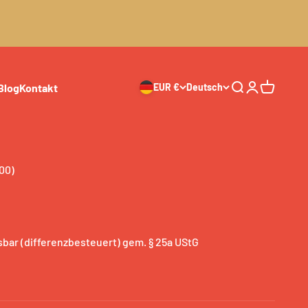
Blog
Kontakt
EUR €
Deutsch
Suche
Anmelden
Warenkor
00)
bar (differenzbesteuert) gem. § 25a UStG