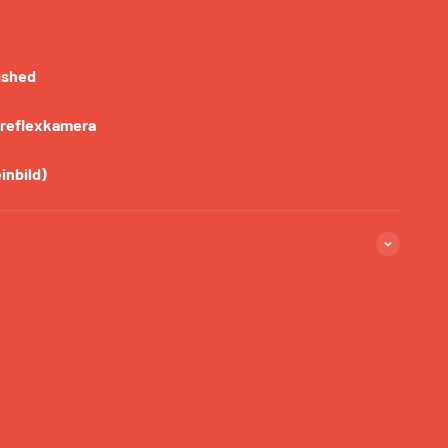
ished
lreflexkamera
inbild)