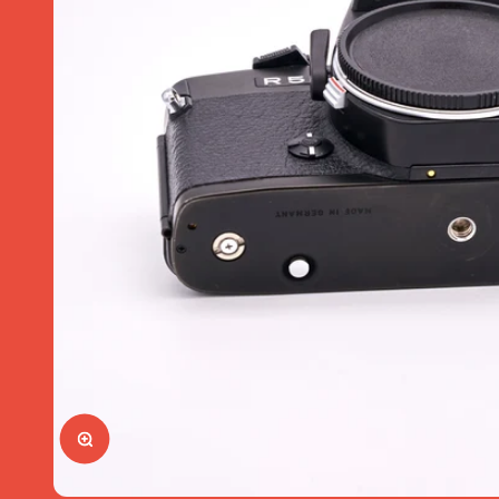
Tasch
Büche
Merch
Art Me
Gutsch
SUMME
Bild vergrößern