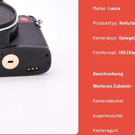
en
Marke:
Leica
r
Produkttyp:
Refurb
ets Education
Kameratyp:
Spiege
ein
Filmformat:
135 (Kle
R SALE
Beschreibung
Weiteres Zubehör:
Kameradeckel
Augenmuschel
Kameragurt