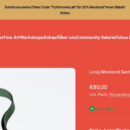
Schick uns deine Filme! Code "TryKhromeLab" für 20% Neukund*innen Rabatt
Online
or
Fine Art
Workshops
Ankauf
Über uns
Community Galerie
Fokus 
Long Weekend Santa
Angebot
€80,00
inkl. MwSt.
Versandko
Auf Lager
Marke:
Long Weeke