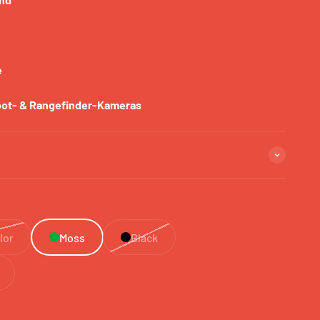
e
oot- & Rangefinder-Kameras
lor
Moss
Black