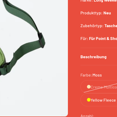
Produkttyp:
Neu
Zubehörtyp:
Tasch
Für:
Für Point & Sh
Beschreibung
Farbe:
Moss
Creme Multico
Yellow Fleece
Anzahl: