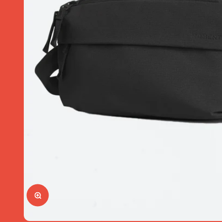
Tasch
Büche
Merch
Art Me
Gutsch
SUMME
Bild vergrößern