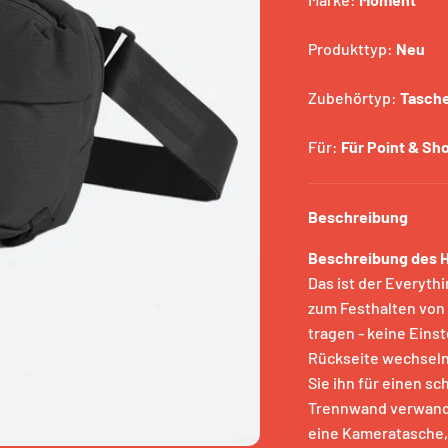
en
r
Produkttyp:
Neu
Zubehörtyp:
Tasch
ets Education
Für:
Für Point & Sh
ein
R SALE
Beschreibung
Beschreibung des H
Das ist der Everythi
zum Festhalten von
tragen - keine Eins
Rückseite wechseln.
Sie ihn für einen s
Trennwand verwande
eine Kameratasche,