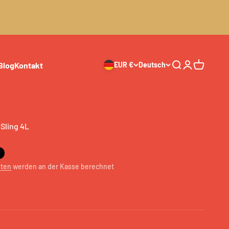
Blog
Kontakt
EUR €
Deutsch
Suche
Anmelden
Warenkor
Sling 4L
t
sten
werden an der Kasse berechnet