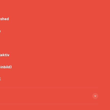
ished
m
jektiv
inbild)
K