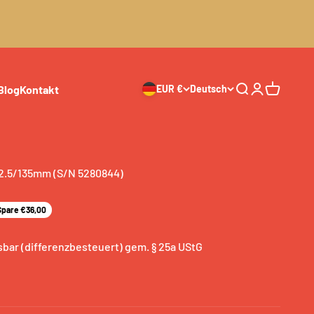
Blog
Kontakt
EUR €
Deutsch
Suche
Anmelden
Warenkor
2.5/135mm (S/N 5280844)
Preis
Spare €36,00
bar (differenzbesteuert) gem. § 25a UStG