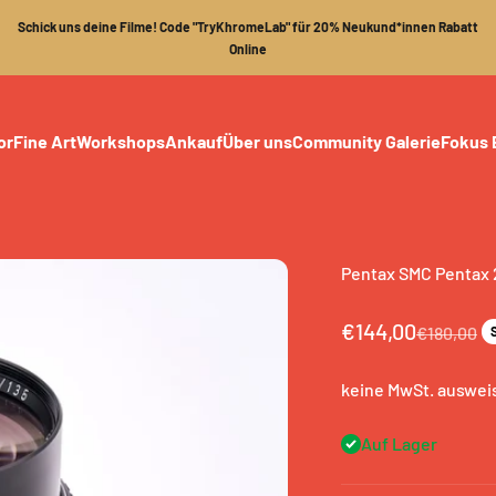
Schick uns deine Filme! Code "TryKhromeLab" für 20% Neukund*innen Rabatt
Online
or
Fine Art
Workshops
Ankauf
Über uns
Community Galerie
Fokus 
Pentax SMC Pentax 
Angebot
€144,00
Regulärer 
€180,00
keine MwSt. ausweis
Auf Lager