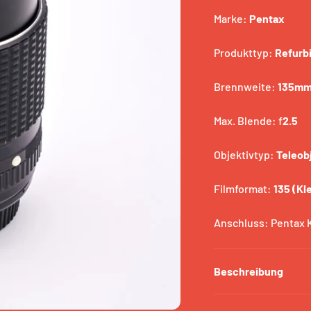
Marke:
Pentax
Produkttyp:
Refurb
Brennweite:
135m
Max. Blende: f
2.5
Objektivtyp:
Teleob
Filmformat:
135 (Kle
Anschluss: Pentax 
Beschreibung