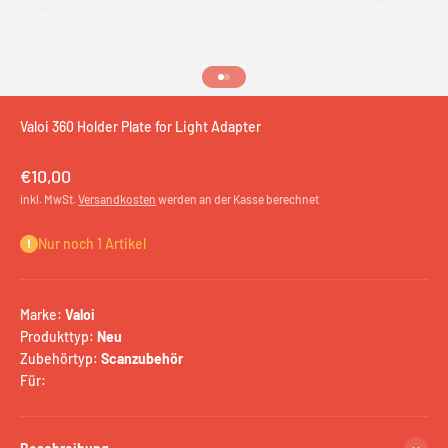
Gehe zu Element 1
Gehe zu Element 2
Valoi 360 Holder Plate for Light Adapter
Angebot
€10,00
inkl. MwSt.
Versandkosten
werden an der Kasse berechnet
Nur noch 1 Artikel
Marke:
Valoi
Produkttyp:
Neu
Zubehörtyp:
Scanzubehör
Für: