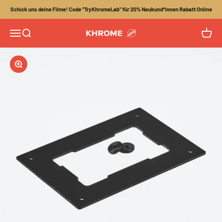
Zum Inhalt springen
Schick uns deine Filme! Code "TryKhromeLab" für 20% Neukund*innen Rabatt Online
Menü
Suche
Waren
Khrome
Bild vergrößern