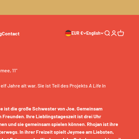
g
Contact
EUR €
English
Search
Login
Cart
ymee, 11"
f Jahre alt war. Sie ist Teil des Projekts
A Life In
Sie ist die große Schwester von Joe. Gemeinsam
 Freunden. Ihre Lieblingstageszeit ist drei Uhr
en und sie gemeinsam spielen können. Rhojan ist ihre
rwegs. In ihrer Freizeit spielt Jeymee am Liebsten,