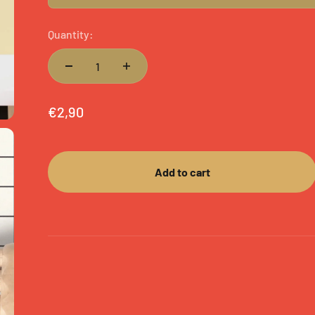
Quantity:
Sale price
€2,90
Add to cart